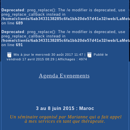
Deprecated
: preg_replace(): The /e modifier is deprecated, use
preg_replace_callback instead in
/home/clients/6ab3433138285c6fa1bb20de57d41e32/web/LaMetam
on line
689
Deprecated
: preg_replace(): The /e modifier is deprecated, use
preg_replace_callback instead in
/home/clients/6ab3433138285c6fa1bb20de57d41e32/web/LaMetam
on line
691
Mis à jour le mercredi 30 août 2017 11:47
|
Publié le
vendredi 17 avril 2015 08:29
| Affichages : 4974
Agenda Evenements
3 au 8 juin 2015 : Maroc
Un séminaire organisé par Marianne qui a fait appel
à mes services en tant que thérapeute.