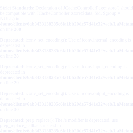
Strict Standards
: Declaration of JCacheControllerPage::store() should
be compatible with JCacheController::store($data, $id, $group =
NULL) in
/home/clients/6ab3433138285c6fa1bb20de57d41e32/web/LaMetamorp
on line
200
Deprecated
: iconv_set_encoding(): Use of iconv.internal_encoding is
deprecated in
/home/clients/6ab3433138285c6fa1bb20de57d41e32/web/LaMetamorp
on line
28
Deprecated
: iconv_set_encoding(): Use of iconv.input_encoding is
deprecated in
/home/clients/6ab3433138285c6fa1bb20de57d41e32/web/LaMetamorp
on line
29
Deprecated
: iconv_set_encoding(): Use of iconv.output_encoding is
deprecated in
/home/clients/6ab3433138285c6fa1bb20de57d41e32/web/LaMetamorp
on line
30
Deprecated
: preg_replace(): The /e modifier is deprecated, use
preg_replace_callback instead in
/home/clients/6ab3433138285c6fa1bb20de57d41e32/web/LaMetamorp