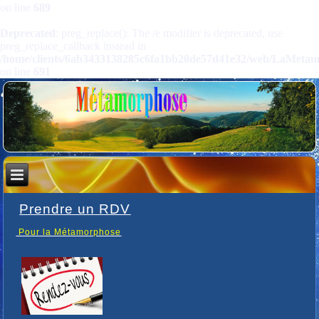
on line
689
Deprecated
: preg_replace(): The /e modifier is deprecated, use
preg_replace_callback instead in
/home/clients/6ab3433138285c6fa1bb20de57d41e32/web/LaMetamorp
on line
691
Prendre un RDV
Pour la Métamorphose