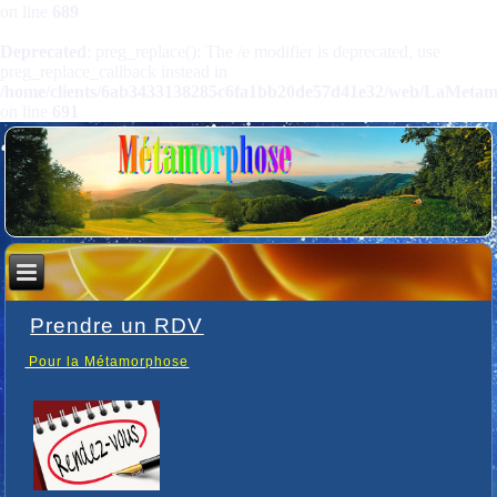
on line
689
Deprecated
: preg_replace(): The /e modifier is deprecated, use
preg_replace_callback instead in
/home/clients/6ab3433138285c6fa1bb20de57d41e32/web/LaMetamorp
on line
691
Prendre un RDV
Pour la Métamorphose