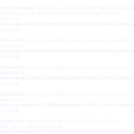
Strict Standards
: Declaration of JCacheControllerPage::store() should
be compatible with JCacheController::store($data, $id, $group =
NULL) in
/home/clients/6ab3433138285c6fa1bb20de57d41e32/web/LaMetamorp
on line
200
Deprecated
: iconv_set_encoding(): Use of iconv.internal_encoding is
deprecated in
/home/clients/6ab3433138285c6fa1bb20de57d41e32/web/LaMetamorp
on line
28
Deprecated
: iconv_set_encoding(): Use of iconv.input_encoding is
deprecated in
/home/clients/6ab3433138285c6fa1bb20de57d41e32/web/LaMetamorp
on line
29
Deprecated
: iconv_set_encoding(): Use of iconv.output_encoding is
deprecated in
/home/clients/6ab3433138285c6fa1bb20de57d41e32/web/LaMetamorp
on line
30
Deprecated
: preg_replace(): The /e modifier is deprecated, use
preg_replace_callback instead in
/home/clients/6ab3433138285c6fa1bb20de57d41e32/web/LaMetamorp