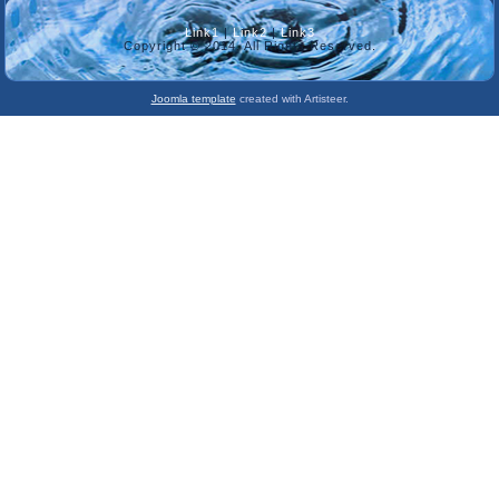
Link1
|
Link2
|
Link3
Copyright © 2014. All Rights Reserved.
Joomla template
created with Artisteer.