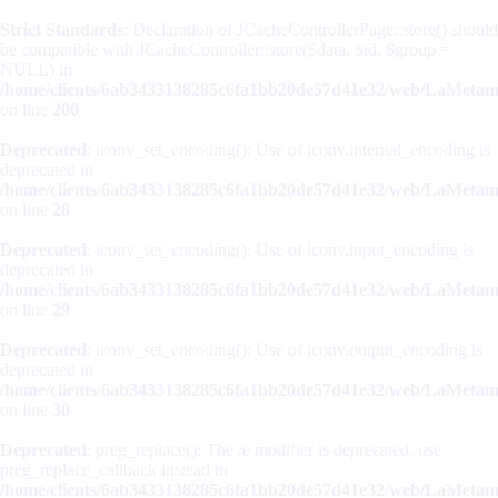
Strict Standards
: Declaration of JCacheControllerPage::store() should
be compatible with JCacheController::store($data, $id, $group =
NULL) in
/home/clients/6ab3433138285c6fa1bb20de57d41e32/web/LaMetamorp
on line
200
Deprecated
: iconv_set_encoding(): Use of iconv.internal_encoding is
deprecated in
/home/clients/6ab3433138285c6fa1bb20de57d41e32/web/LaMetamorp
on line
28
Deprecated
: iconv_set_encoding(): Use of iconv.input_encoding is
deprecated in
/home/clients/6ab3433138285c6fa1bb20de57d41e32/web/LaMetamorp
on line
29
Deprecated
: iconv_set_encoding(): Use of iconv.output_encoding is
deprecated in
/home/clients/6ab3433138285c6fa1bb20de57d41e32/web/LaMetamorp
on line
30
Deprecated
: preg_replace(): The /e modifier is deprecated, use
preg_replace_callback instead in
/home/clients/6ab3433138285c6fa1bb20de57d41e32/web/LaMetamorp