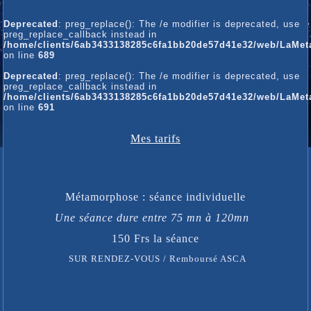
Deprecated
: preg_replace(): The /e modifier is deprecated, use
preg_replace_callback instead in
/home/clients/6ab3433138285c6fa1bb20de57d41e32/web/LaMetam
on line
689
Deprecated
: preg_replace(): The /e modifier is deprecated, use
preg_replace_callback instead in
/home/clients/6ab3433138285c6fa1bb20de57d41e32/web/LaMetam
on line
691
Mes tarifs
Métamorphose : séance individuelle
Une séance dure entre 75 mn à 120mn
150 Frs la séance
SUR RENDEZ-VOUS / Remboursé ASCA