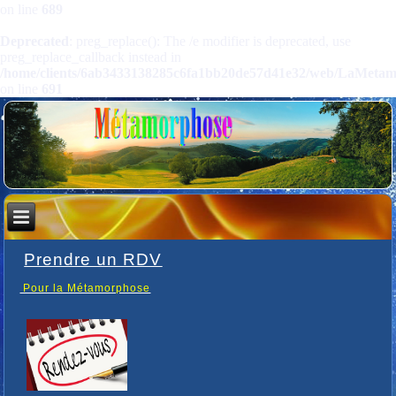
on line
689
Deprecated
: preg_replace(): The /e modifier is deprecated, use
preg_replace_callback instead in
/home/clients/6ab3433138285c6fa1bb20de57d41e32/web/LaMetamorp
on line
691
Prendre un RDV
Pour la Métamorphose